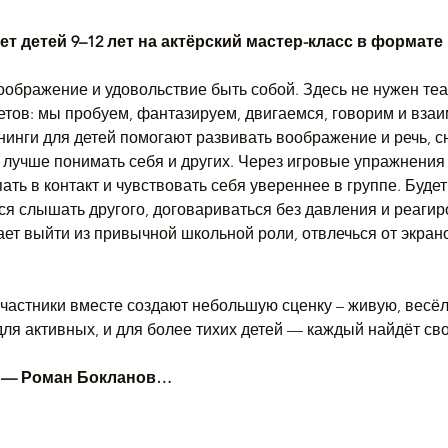
т детей 9–12 лет на актёрский мастер-класс в формате
воображение и удовольствие быть собой. Здесь не нужен те
тов: мы пробуем, фантазируем, двигаемся, говорим и взаи
нинги для детей помогают развивать воображение и речь, с
учше понимать себя и других. Через игровые упражнения д
ать в контакт и чувствовать себя увереннее в группе. Будет
ся слышать другого, договариваться без давления и реаги
гает выйти из привычной школьной роли, отвлечься от экран
частники вместе создают небольшую сценку – живую, весё
для активных, и для более тихих детей — каждый найдёт сво
а — Роман Бокланов…