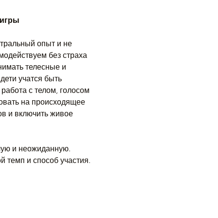
 игры
атральный опыт и не 
модействуем без страха 
нимать телесные и 
ети учатся быть 
 работа с телом, голосом 
ровать на происходящее 
ов и включить живое 
лую и неожиданную. 
й темп и способ участия.