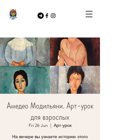
Амедео Модильяни. Арт-урок
для взрослых
Fri 26 Jun
  |  
Арт-урок
На вечере вы узнаете историю этого