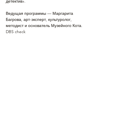
детектив». 
Ведущая программы — Маргарита 
Багрова, арт-эксперт, культуролог, 
методист и основатель Музейного Кота. 
DBS check
Эта программа проводится в мини-
группе 
без
 сопровождения взрослых.
В стоимость входит учебная программа,
…
Подробнее >
Поделиться