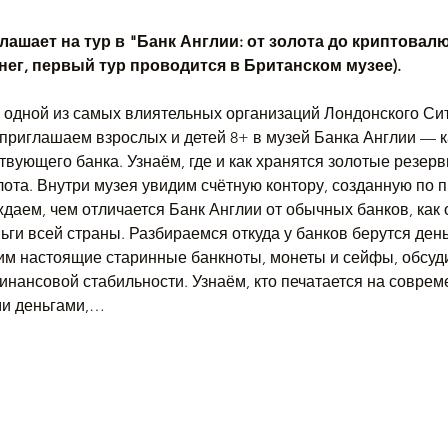
ашает на тур в "Банк Англии: от золота до криптовалю
нег, первый тур проводится в Британском музее). 
 одной из самых влиятельных организаций Лондонского Сити
приглашаем взрослых и детей 8+ в музей Банка Англии — 
твующего банка. Узнаём, где и как хранятся золотые резерв
лота. Внутри музея увидим счётную контору, созданную по п
даем, чем отличается Банк Англии от обычных банков, как 
ьги всей страны. Разбираемся откуда у банков берутся деньг
м настоящие старинные банкноты, монеты и сейфы, обсудим
инансовой стабильности. Узнаём, кто печатается на соврем
ми деньгами,…