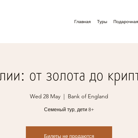
Главная
Туры
Подарочная
лии: от золота до кри
Wed 28 May
  |  
Bank of England
Семеный тур, дети 8+
Билеты не продаются