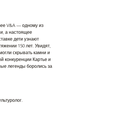
зее V&A — одному из 
и, а настоящее 
тавке дети узнают 
яжении 150 лет. Увидят, 
могли скрывать камни и 
ой конкуренции Картье и 
ные легенды боролись за 
ультуролог.