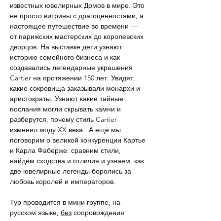
известных ювелирных Домов в мире. Это 
не просто витрины с драгоценностями, а 
настоящее путешествие во времени — 
от парижских мастерских до королевских 
дворцов. На выставке дети узнают 
историю семейного бизнеса и как 
создавались легендарные украшения 
Cartier на протяжении 150 лет. Увидят, 
какие сокровища заказывали монархи и 
аристократы. Узнают какие тайные 
послания могли скрывать камни и 
разберутся, почему стиль Cartier 
изменил моду XX века.  А ещё мы 
поговорим о великой конкуренции Картье 
и Карла Фаберже: сравним стили, 
найдём сходства и отличия и узнаем, как 
две ювелирные легенды боролись за 
любовь королей и императоров.
Тур проводится в мини группе, на 
русском языке, 
без
 сопровождения 