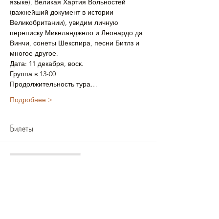
языке), Великая Хартия Вольностей 
(важнейший документ в истории 
Великобритании), увидим личную 
переписку Микеланджело и Леонардо да 
Винчи, сонеты Шекспира, песни Битлз и 
многое другое.
Дата: 11 декабря, воск.
Группа в 13-00
Продолжительность тура…
Подробнее >
Билеты
Продажа завершена
Тип билета
Стандартный 1 реб+1 взр
Цена