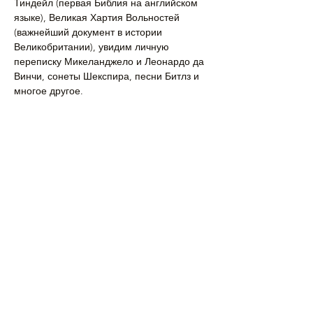
Тиндейл (первая Библия на английском 
языке), Великая Хартия Вольностей 
(важнейший документ в истории 
Великобритании), увидим личную 
переписку Микеланджело и Леонардо да 
Винчи, сонеты Шекспира, песни Битлз и 
многое другое.
Дата: 19 октября, воскресенье
Группа в 11-00
Продолжительность тура примерно 1 
час…
Подробнее >
Поделиться