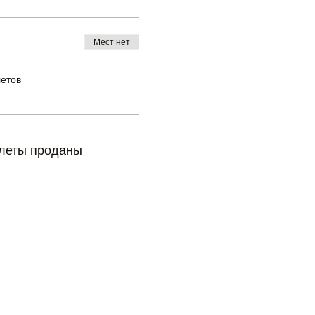
Мест нет
летов
леты проданы