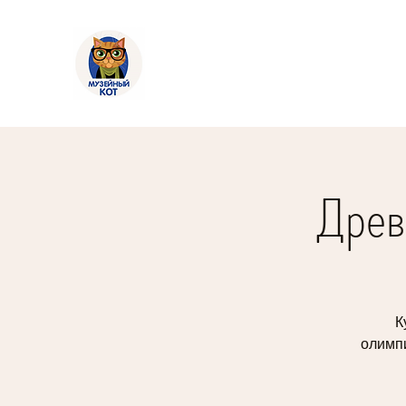
Древ
К
олимпи