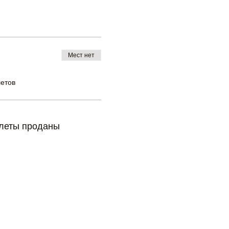
Мест нет
летов
леты проданы