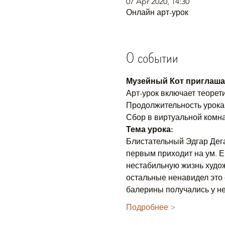
07 Apr 2020, 14:30
Онлайн арт-урок
О событии
Музейный Кот приглашае
Арт-урок включает теорет
Продолжительность урока 
Сбор в виртуальной комна
Тема урока:
Блистательный Эдгар Дега.
первым приходит на ум. Е
нестабильную жизнь худож
остальные ненавидел это 
балерины получались у н
Подробнее >