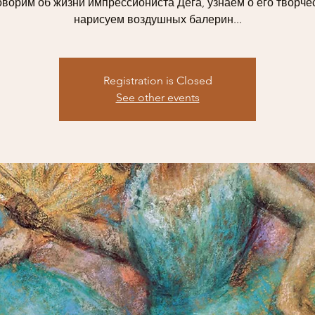
ворим об жизни импрессиониста Дега, узнаем о его творче
нарисуем воздушных балерин...
Registration is Closed
See other events