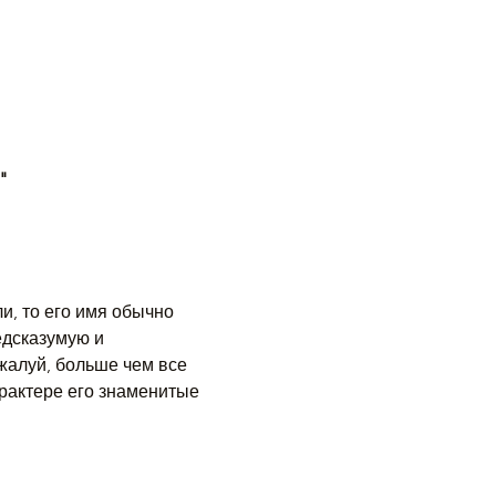
"
и, то его имя обычно 
дсказумую и 
жалуй, больше чем все 
арактере его знаменитые 