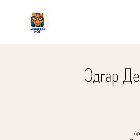
Эдгар Де
Ар