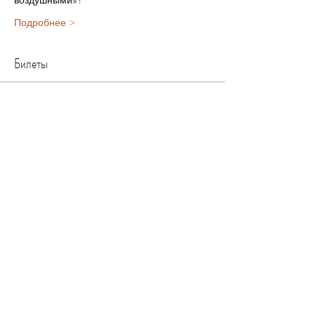
воздушными»?
Подробнее >
Билеты
Мест нет
Тип билета
Билет на арт-урок
Цена
£12.00
+£0.30 как комиссия с продажи билетов
Все билеты проданы
Поделиться