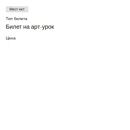
Мест нет
Тип билета
Билет на арт-урок
Цена
£12.00
+£0.30 как комиссия с продажи билетов
Все билеты проданы
Поделиться