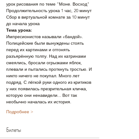
урок рисования по теме "Моне. Восход"
Продолжительность урока 1 час, 20 минут
Сбор в виртуальной комнате за 10 минут 
до начала урока
Тема урока:
Импресионистов называли «бандой». 
Полицейские были вынуждены стоять 
перед их картинами и отгонять 
разъярённую толпу. Над их катринами 
смеялись, бросали огрызками яблок, 
плевали и пытались проткнуть тростью. И 
никто ничего не покупал. Много лет 
подряд. С лёгкой руки одного из критиков 
у них появилась презрительная кличка, 
которую они ненавидели... Вот так 
необычно началась их история.
Подробнее >
Билеты