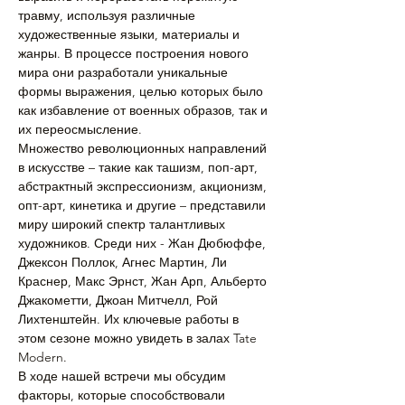
травму, используя различные 
художественные языки, материалы и 
жанры. В процессе построения нового 
мира они разработали уникальные 
формы выражения, целью которых было 
как избавление от военных образов, так и 
их переосмысление.
Множество революционных направлений 
в искусстве – такие как ташизм, поп-арт, 
абстрактный экспрессионизм, акционизм, 
опт-арт, кинетика и другие – представили 
миру широкий спектр талантливых 
художников. Среди них - Жан Дюбюффе, 
Джексон Поллок, Агнес Мартин, Ли 
Краснер, Макс Эрнст, Жан Арп, Альберто 
Джакометти, Джоан Митчелл, Рой 
Лихтенштейн. Их ключевые работы в 
этом сезоне можно увидеть в залах Tate 
Modern.
В ходе нашей встречи мы обсудим 
факторы, которые способствовали 