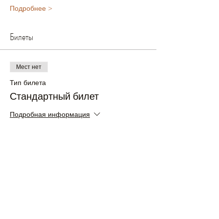
Подробнее >
Билеты
Мест нет
Тип билета
Стандартный билет
Подробная информация
Цена
£40.00
+£1.00 как комиссия с продажи билетов
Мест нет
Тип билета