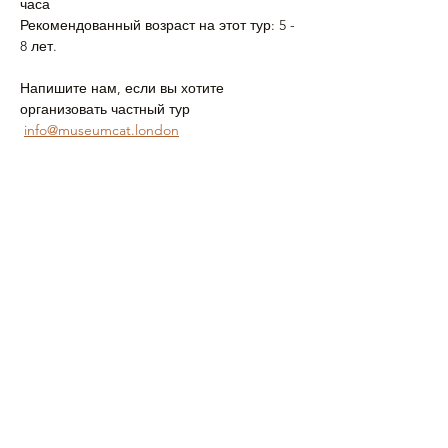
часа 
Рекомендованный возраст на этот тур: 5 - 
8 лет.
Напишите нам, если вы хотите 
организовать частный тур 
info@museumcat.london
Следите за турами Музейного Кота в 
соц сетях и на сайте:
Подробнее >
Поделиться