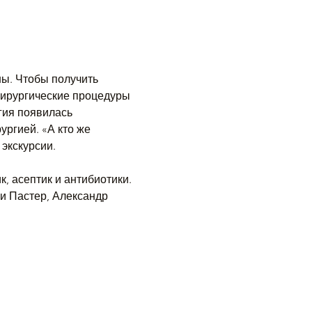
ы. Чтобы получить 
 Хирургические процедуры 
гия появилась 
ргией. «А кто же 
экскурсии.
, асептик и антибиотики. 
и Пастер, Александр 