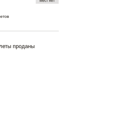
Мест нет
летов
леты проданы