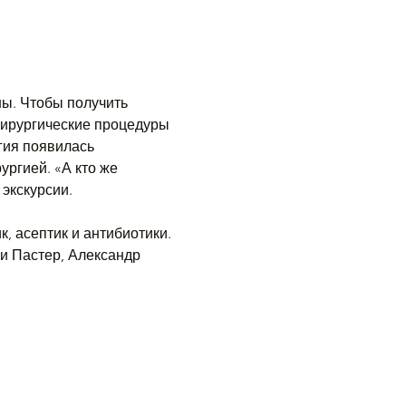
ы. Чтобы получить 
 Хирургические процедуры 
гия появилась 
ргией. «А кто же 
экскурсии.
, асептик и антибиотики. 
и Пастер, Александр 