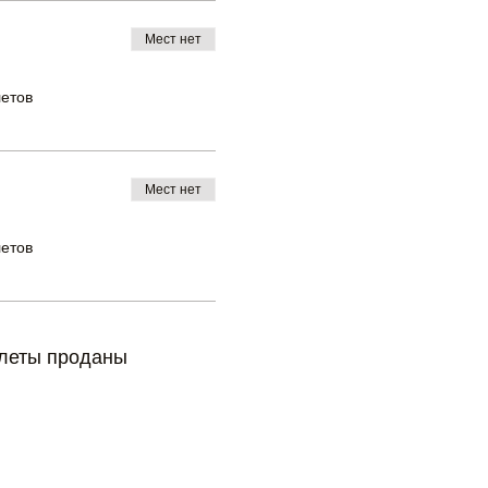
Мест нет
летов
Мест нет
летов
леты проданы