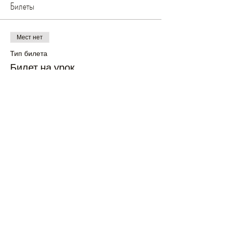
Билеты
Мест нет
Тип билета
Билет на урок
Цена
£12.00
+£0.30 как комиссия с продажи билетов
Все билеты проданы
Поделиться