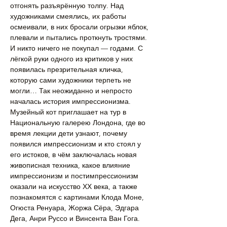
отгонять разъярённую толпу. Над 
художниками смеялись, их работы 
осмеивали, в них бросали огрызки яблок, 
плевали и пытались проткнуть тростями. 
И никто ничего не покупал — годами. С 
лёгкой руки одного из критиков у них 
появилась презрительная кличка, 
которую сами художники терпеть не 
могли… Так неожиданно и непросто 
началась история импрессионизма. 
Музейный кот приглашает на тур в 
Национальную галерею Лондона, где во 
время лекции дети узнают, почему 
появился импрессионизм и кто стоял у 
его истоков, в чём заключалась новая 
живописная техника, какое влияние 
импрессионизм и постимпрессионизм 
оказали на искусство ХХ века, а также 
познакомятся с картинами Клода Моне, 
Огюста Ренуара, Жоржа Сёра, Эдгара 
Дега, Анри Руссо и Винсента Ван Гога.