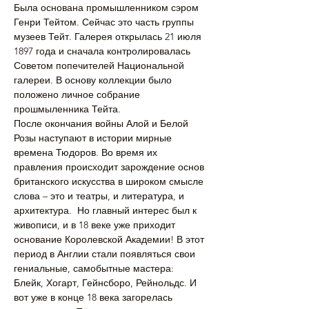
Была основана промышленником сэром 
Генри Тейтом. Сейчас это часть группы 
музеев Тейт. Галерея открылась 21 июля 
1897 года и сначала контролировалась 
Советом попечителей Национальной 
галереи. В основу коллекции было 
положено личное собрание 
прошмыленника Тейта. 
После окончания войны Алой и Белой 
Розы наступают в истории мирные 
времена Тюдоров. Во время их 
правления происходит зарождение основ 
британского искусства в широком смысле 
слова – это и театры, и литература, и 
архитектура.  Но главный интерес был к 
живописи, и в 18 веке уже приходит 
основание Королевской Академии! В этот 
период в Англии стали появляться свои 
гениальные, самобытные мастера: 
Блейк, Хогарт, Гейнсборо, Рейнольдс. И 
вот уже в конце 18 века загорелась 