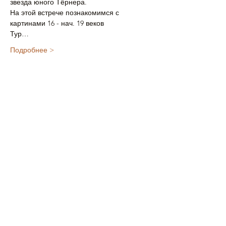
звезда юного Тёрнера.
На этой встрече познакомимся с 
картинами 16 - нач. 19 веков
Тур…
Подробнее >
Билеты
Мест нет
Тип билета
Билет на тур взрослый
Цена
£35.00
+£0.88 как комиссия с продажи билетов
Все билеты проданы