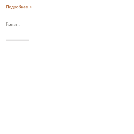
Подробнее >
Билеты
Мест нет
Тип билета
Билет на урок
Цена
£12.00
+£0.30 как комиссия с продажи билетов
Все билеты проданы
Поделиться