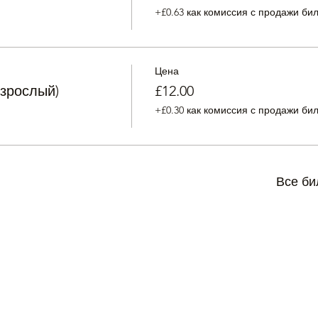
+£0.63 как комиссия с продажи би
Цена
взрослый)
£12.00
+£0.30 как комиссия с продажи би
Все би