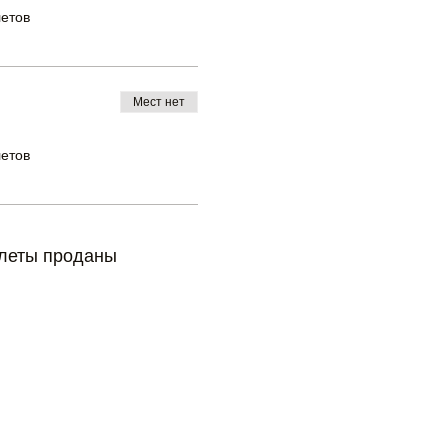
летов
Мест нет
летов
леты проданы