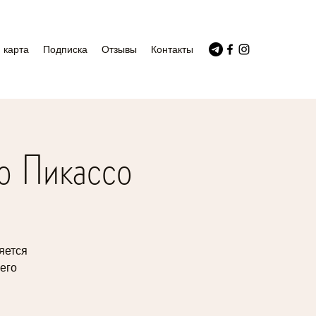
 карта
Подписка
Отзывы
Контакты
о Пикассо
яется
его