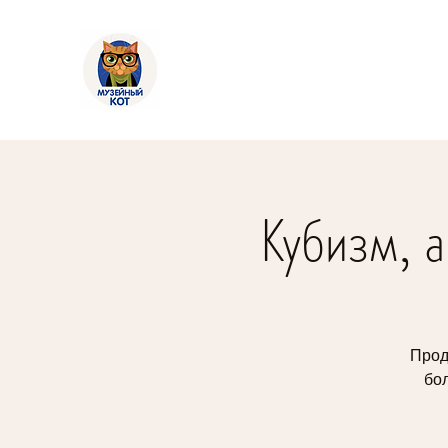
Кубизм, 
Прод
бо