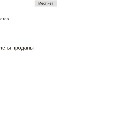
Мест нет
летов
леты проданы