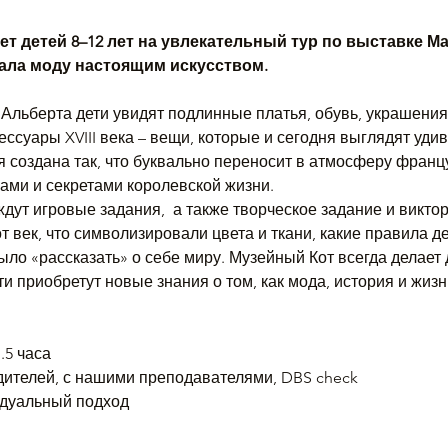
т детей 8–12 лет на увлекательный тур по выставке М
ала моду настоящим искусством.
 Альберта дети увидят подлинные платья, обувь, украшения
ессуары XVIII века – вещи, которые и сегодня выглядят уди
 создана так, что буквально переносит в атмосферу францу
ами и секретами королевской жизни.
ут игровые задания,  а также творческое задание и виктори
от век, что символизировали цвета и ткани, какие правила д
ыло «рассказать» о себе миру. Музейный Кот всегда делает 
ти приобретут новые знания о том, как мода, история и жиз
.5 часа
дителей, с нашими преподавателями, DBS check
идуальный подход