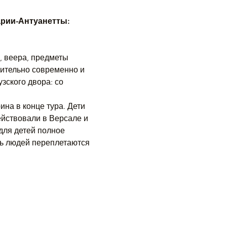
арии-Антуанетты: 
, веера, предметы 
вительно современно и 
зского двора: со 
на в конце тура. Дети 
ействовали в Версале и 
для детей полное 
нь людей переплетаются 