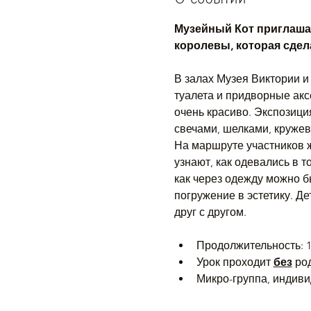
Музейный Кот приглашае
королевы, которая сдел
В залах Музея Виктории и
туалета и придворные акс
очень красиво. Экспозиция
свечами, шелками, кружев
На маршруте участников жд
узнают, как одевались в т
как через одежду можно б
погружение в эстетику. Де
друг с другом.
Продолжительность: 1
Урок проходит 
без
 ро
Микро-группа, индив