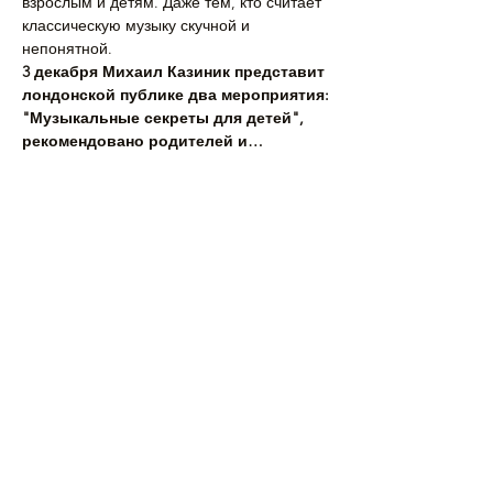
взрослым и детям. Даже тем, кто считает 
классическую музыку скучной и 
непонятной.
3 декабря Михаил Казиник представит 
лондонской публике два мероприятия:
"Музыкальные секреты для детей", 
рекомендовано родителей и…
Подробнее >
Билеты
Продажа завершена
Тип билета
Билеты по ссылке в описании
Цена
£45.00
+£1.13 как комиссия с продажи билетов