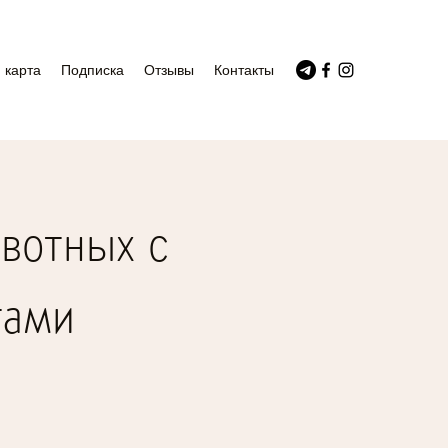
 карта
Подписка
Отзывы
Контакты
вотных с
тами