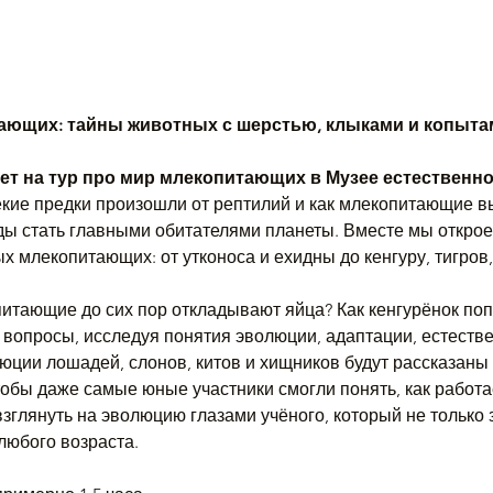
ающих: тайны животных с шерстью, клыками и копыта
т на тур про мир млекопитающих в Музее естественно
екие предки произошли от рептилий и как млекопитающие в
ды стать главными обитателями планеты. Вместе мы открое
 млекопитающих: от утконоса и ехидны до кенгуру, тигров, 
тающие до сих пор откладывают яйца? Как кенгурёнок поп
 вопросы, исследуя понятия эволюции, адаптации, естестве
ции лошадей, слонов, китов и хищников будут рассказаны
обы даже самые юные участники смогли понять, как работае
глянуть на эволюцию глазами учёного, который не только зн
любого возраста.