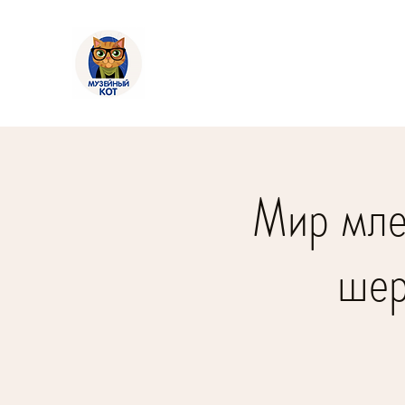
Мир мле
шер