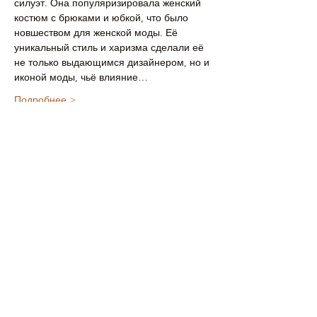
силуэт. Она популяризировала женский 
костюм с брюками и юбкой, что было 
новшеством для женской моды. Её 
уникальный стиль и харизма сделали её 
не только выдающимся дизайнером, но и 
иконой моды, чьё влияние…
Подробнее >
Билеты
Мест нет
Тип билета
10:30 Билет на ребенка
Цена
£75.00
+£1.88 как комиссия с продажи билетов