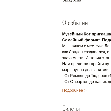
Экскурсия
О событии
Музейный Кот приглашае
Семейный формат. Подо
Мы начнем с местечка Лон
как Лондон создавался, с
значимости. История этог
Нам предстоит пройти пут
маршрут на два занятия:
- От Римлян до Тюдоров (43 
- От Стюартов до наших дней
Подробнее >
Билеты