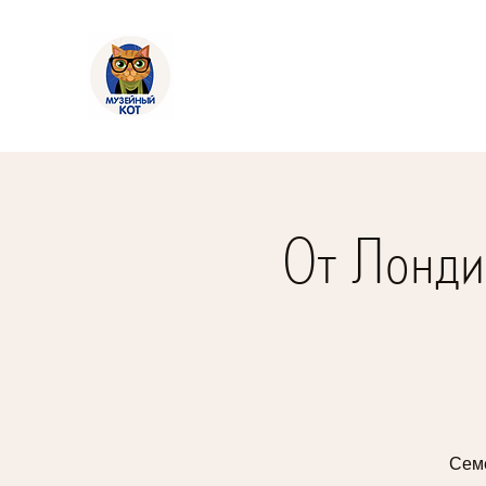
От Лонди
Семе