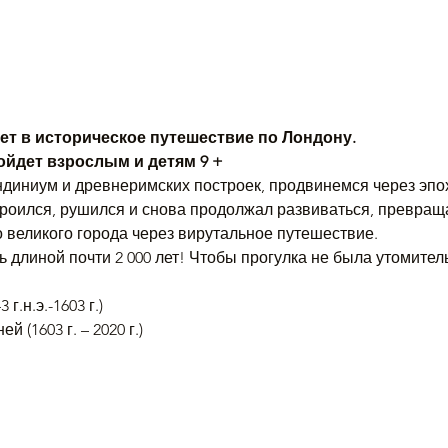
т в историческое путешествие по Лондону.
йдет взрослым и детям 9 +
диниум и древнеримских построек, продвинемся через эпох
троился, рушился и снова продолжал развиваться, превращ
о великого города через вирутальное путешествие.
ь длиной почти 2 000 лет! Чтобы прогулка не была утомител
г.н.э.-1603 г.)
 (1603 г. – 2020 г.)