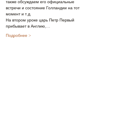
также обсуждаем его официальные 
встречи и состояние Голландии на тот 
момент и т.д.
На втором уроке царь Петр Первый 
прибывает в Англию,…
Подробнее >
Билеты
Мест нет
Тип билета
Билет на ребёнка на 2 урока
Цена
£19.00
+£0.48 как комиссия с продажи билетов