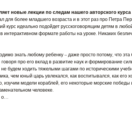
яет новые лекции по следам нашего авторского курса
 для более младшего возраста и в этот раз про Петра Пер
еский курс идеально подойдет русскоговорящим детям в любо
 в интерактивном формате работы на уроке. Никаких безли
димо знать любому ребенку – даже просто потому, что эта
е говоря про его вклад в развитие наук и формирование си
 не будем ходить тяжелыми шагами по историческими учеб
чика, чем юный царь увлекался, как воспитывался, как его х
но, изучим модели кораблей, его некоторые морские победы 
аменательном человеке. 
х о…