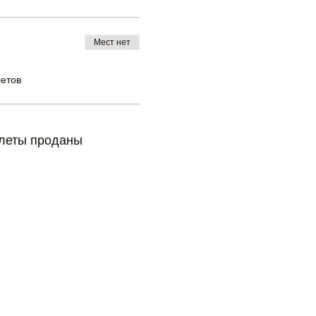
Мест нет
летов
леты проданы