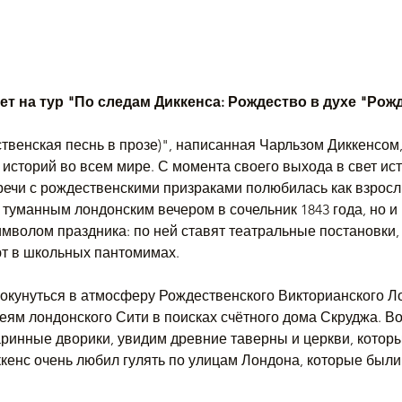
т на тур "По следам Диккенса: Рождество в духе "Рож
ственская песнь в прозе)", написанная Чарльзом Диккенсом,
историй во всем мире. С момента своего выхода в свет ис
речи с рождественскими призраками полюбилась как взрослы
туманным лондонским вечером в сочельник 1843 года, но и п
мволом праздника: по ней ставят театральные постановки,
 в школьных пантомимах. 
окунуться в атмосферу Рождественского Викторианского Ло
еям лондонского Сити в поисках счётного дома Скруджа. В
аринные дворики, увидим древние таверны и церкви, котор
кенс очень любил гулять по улицам Лондона, которые были