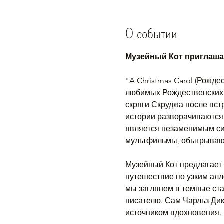
О событии
Музейный Кот приглашае
"A Christmas Carol (Рожде
любимых Рождественских 
скряги Скруджа после вст
истории разворачиваются 
является незаменимым си
мультфильмы, обыгрывают
Музейный Кот предлагает 
путешествие по узким алл
мы заглянем в темные ст
писателю. Сам Чарльз Дик
источником вдохновения. 