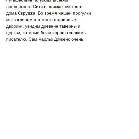
путешествие по узким аллеям 
лондонского Сити в поисках счётного 
дома Скруджа. Во время нашей прогулки 
мы заглянем в темные старинные 
дворики, увидим древние таверны и 
церкви, которые были хорошо знакомы 
писателю. Сам Чарльз Диккенс очень 
любил гулять по улицам Лондона, 
которые были для него неиссякаемым 
источником…
Подробнее >
Поделиться