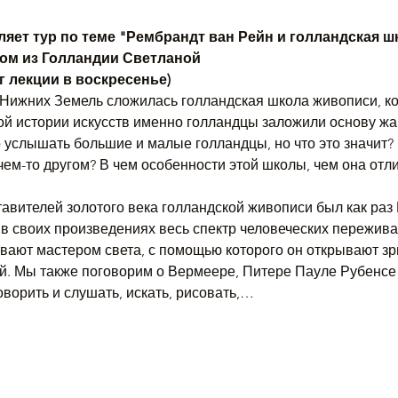
яет тур по теме "Рембрандт ван Рейн и голландская ш
ом из Голландии Светланой
г лекции в воскресенье)
и Нижних Земель сложилась голландская школа живописи, к
ой истории искусств именно голландцы заложили основу жа
 услышать большие и малые голландцы, но что это значит? Э
 чем-то другом? В чем особенности этой школы, чем она отл
авителей золотого века голландской живописи был как раз
 в своих произведениях весь спектр человеческих пережив
вают мастером света, с помощью которого он открывают зр
. Мы также поговорим о Вермеере, Питере Пауле Рубенсе 
оворить и слушать, искать, рисовать,…