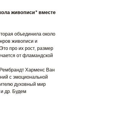
кола живописи" вместе 
оторая объединила около 
нров живописи и 
то про их рост, размер 
ичается от фламандской 
 Рембрандт Харменс Ван 
аний с эмоциональной 
ителю духовный мир 
и др. Будем 