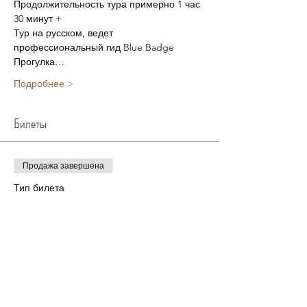
Продолжительность тура примерно 1 час 
30 минут +
Тур на русском, ведет 
профессиональный гид Blue Badge
Прогулка…
Подробнее >
Билеты
Продажа завершена
Тип билета
Взрослый билет
Цена
£25.00
+£0.63 как комиссия с продажи билетов