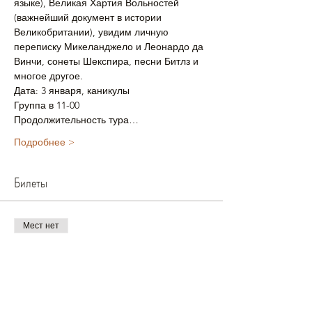
языке), Великая Хартия Вольностей 
(важнейший документ в истории 
Великобритании), увидим личную 
переписку Микеланджело и Леонардо да 
Винчи, сонеты Шекспира, песни Битлз и 
многое другое.
Дата: 3 января, каникулы
Группа в 11-00
Продолжительность тура…
Подробнее >
Билеты
Мест нет
Тип билета
Стандартный 1 реб+1 взр
Цена