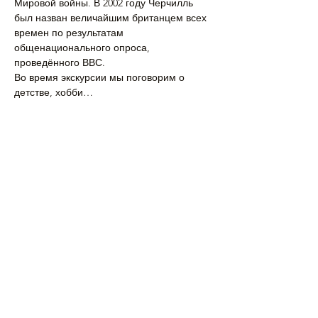
Мировой войны. В 2002 году Черчилль 
был назван величайшим британцем всех 
времен по результатам 
общенационального опроса, 
проведённого ВВС.
Во время экскурсии мы поговорим о 
детстве, хобби…
Подробнее >
Поделиться