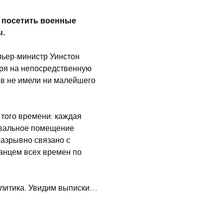
 посетить военные 
ы.
мьер-министр Уинстон 
ря на непосредственную 
ев не имели ни малейшего 
того времени: каждая 
двальное помещение 
разрывно связано с 
анцем всех времен по 
олитика. Увидим выписки…