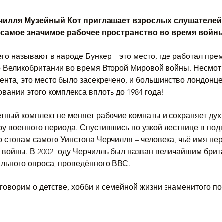
чилля Музейный Кот приглашает взрослых слушателей
 самое значимое рабочее пространство во время войн
его называют в народе Бункер – это место, где работал пре
о Великобритании во время Второй Мировой войны. Несмот
ента, это место было засекречено, и большинство лондонц
вании этого комплекса вплоть до 1984 года!
тный комплект не меняет рабочие комнаты и сохраняет дух 
у военного периода. Спустившись по узкой лестнице в по
о стопам самого Уинстона Черчилля – человека, чьё имя не
войны. В 2002 году Черчилль был назван величайшим брит
льного опроса, проведённого ВВС.
говорим о детстве, хобби и семейной жизни знаменитого п