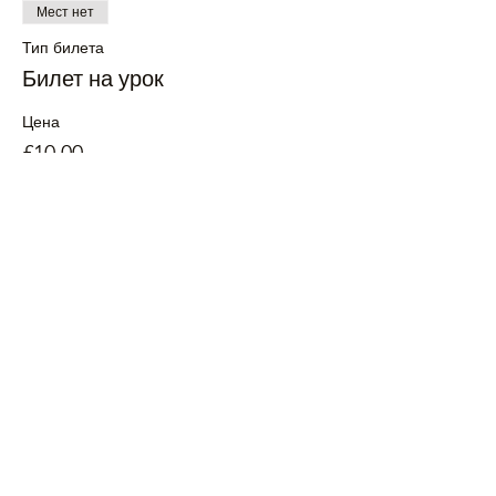
Мест нет
Тип билета
Билет на урок
Цена
£10.00
+£0.25 как комиссия с продажи билетов
Все билеты проданы
Поделиться