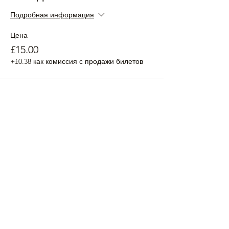
Подробная информация
Цена
£15.00
+£0.38 как комиссия с продажи билетов
Мест нет
Тип билета
16-00 Стандартный билет
Подробная информация
Цена
£30.00
+£0.75 как комиссия с продажи билетов