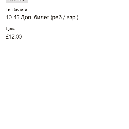
Мест нет
Тип билета
10-45 Доп. билет (реб./ взр.)
Цена
£12.00
+£0.30 как комиссия с продажи билетов
Мест нет
Тип билета
13-15, Семейный (взр + реб)
Цена
£25.00
+£0.63 как комиссия с продажи билетов
Мест нет