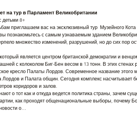
ет на тур в Парламент Великобритании
с детьми 8+
бам приглашаем вас на эксклюзивный тур  Музейного Кота
 вы познакомьтесь с самым узнаваемым зданием Великобрит
терпело множество изменений, разрушений, но до сих пор о
который является центром британской демократии и венцом
ашней с колоколом Биг-Бен весом в 13 тонн. В этих стенах
кое кресло Палаты Лордов. Современное название этого м
 Лордов и Палата общин. Сегодня комплекс насчитывает бо
етров коридоров и залов.
нают о тот как и откуда ведется политика страны, зачем су
партии, как проходят общенациональные выборы, почему Б
 новости о…