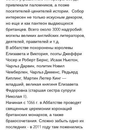
привлекали паломников, а позже 
посетителей-ценителей истории.  Собор 
интересен не только искусным декором, 
но еще и как пантеон выдающихся 
британцев. Всего около 3000 надгробий: 
могилы великих английских литераторов, 
деятелей, правителей и т.д.
В аббатстве похоронены королевы 
Елизавета и Виктория, поэты Джеффри 
Чосер и Роберт Бернс, Исаак Ньютон, 
Чарльз Дарвин, политик Нэвил 
Чемберлен, Чарльз Диккенс, Редьярд 
Киплинг, Мартин Лютер Кинг — 
младший, великая княгиня Елизавета 
Федоровна (старшая сестра супруги 
Николая II).
Начиная с 1066 г. в Аббатстве проводят 
священные церемонии коронаций 
британских монархов, а также 
бракосочетания. Сложно забыть одно их 
последних - в 2011 году там поженились 