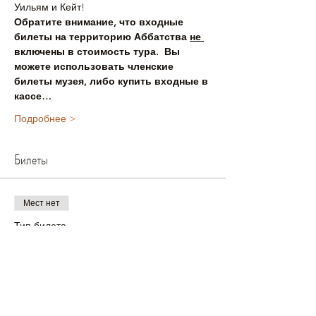
Уильям и Кейт!
Обратите внимание, что входные 
билеты на территорию Аббатства 
не 
включены в стоимость тура.  Вы 
можете использовать членские 
билеты музея, либо купить входные в 
кассе…
Подробнее >
Билеты
Мест нет
Тип билета
10-00 Взрослый билет
Цена
£25.00
+£0.63 как комиссия с продажи билетов