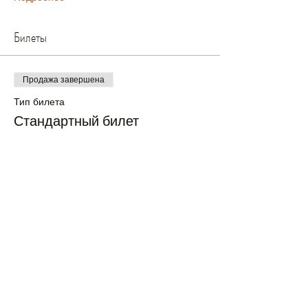
Билеты
Продажа завершена
Тип билета
Стандартный билет
Подробная информация
Цена
£25.00
+£0.63 как комиссия с продажи билетов
Продажа завершена
Тип билета
Доп. ребенок или взр.