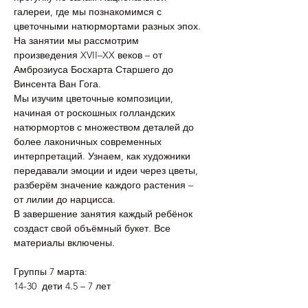
галереи, где мы познакомимся с 
цветочными натюрмортами разных эпох. 
На занятии мы рассмотрим 
произведения XVII–XX веков – от 
Амброзиуса Босхарта Старшего до 
Винсента Ван Гога.
Мы изучим цветочные композиции, 
начиная от роскошных голландских 
натюрмортов с множеством деталей до 
более лаконичных современных 
интерпретаций. Узнаем, как художники 
передавали эмоции и идеи через цветы, 
разберём значение каждого растения – 
от лилии до нарцисса.
В завершение занятия каждый ребёнок 
создаст свой объёмный букет. Все 
материалы включены.
Группы 7 марта:
14-30  дети 4.5 – 7 лет