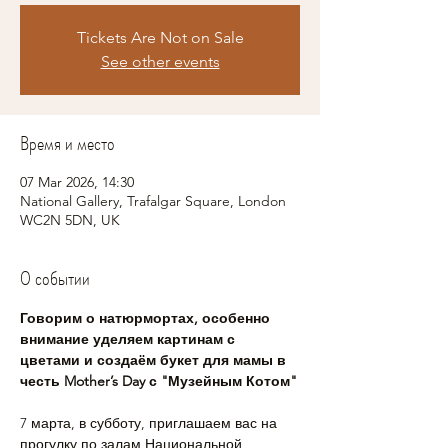
Tickets Are Not on Sale
See other events
Время и место
07 Mar 2026, 14:30
National Gallery, Trafalgar Square, London
WC2N 5DN, UK
О событии
Говорим о натюрмортах, особенно 
внимание уделяем картинам с 
цветами и создаём букет для мамы в 
честь Mother’s Day с "Музейным Котом"
7 марта, в субботу, приглашаем вас на 
прогулку по залам Национальной 