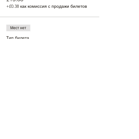
+£0.38 как комиссия с продажи билетов
Мест нет
Тип билета
Стандартный билет на 15-30
Подробная информация
Цена
£30.00
+£0.75 как комиссия с продажи билетов
Мест нет
Тип билета
Доп ребенок/взрослый на 15-
30