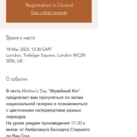
Registration is Closed
See other events
Время и место
18 Mar 2023, 13:30 GMT
London, Trafalgar Square, London WC2N
5DN, UK
О событии
В честь Mother’s Day "Музейный Кот" 
предлагает вам прогуляться по залам 
национальной галереи и познакомиться 
с цветочными натюрмортами разных 
периодов.
На уроке увидим произведения 17–20 х 
веков: от Амброзиуса Босхарта Старшего 
до Ван Гога.