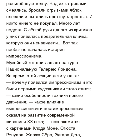
разъярённую толпу. Над их катринами 
смеялись, бросали огрызками яблок, 
плевали и пытались проткнуть тростью. И 
никто ничего не покупал. Много лет 
подряд. С лёгкой руки одного из критиков 
у них появилась презрительная кличка, 
которую они ненавидели... Вот так 
необычно началась история 
импрессионизма.
Музейный кот приглашает на тур в 
Национальную Галерею Лондона. 
Во время этой лекции дети узнают:
— почему появился импрессионизм и кто 
были первыми художниками этого стиля; 
— какие особенности техники нового 
движения; — какое влияние 
импрессионизм и постимпрессинизм 
оказал на развитие современной 
живописи ХХ века; — познакомятся 
с картинами Клода Моне, Огюста 
Ренуара, Жоржа Сёра, Эдгара Дега, 