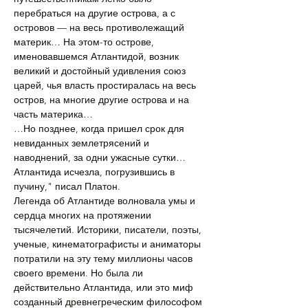
перебраться на другие острова, а с 
островов — на весь противолежащий 
материк… На этом-то острове, 
именовавшемся Атлантидой, возник 
великий и достойный удивления союз 
царей, чья власть простиралась на весь 
остров, на многие другие острова и на 
часть материка…
…Но позднее, когда пришел срок для 
невиданных землетрясений и 
наводнений, за одни ужасные сутки…
Атлантида исчезла, погрузившись в 
пучину," писал Платон.
Легенда об Атлантиде волновала умы и 
сердца многих на протяжении 
тысячелетий. Историки, писатели, поэты, 
ученые, кинематографисты и аниматоры 
потратили на эту тему миллионы часов 
своего времени. Но была ли 
действительно Атлантида, или это миф 
созданный древнегреческим философом 