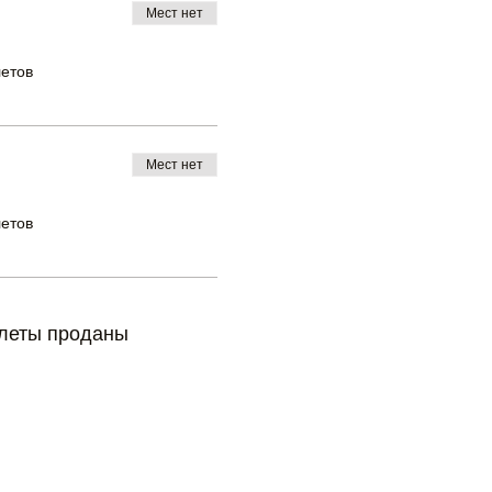
Мест нет
летов
Мест нет
летов
леты проданы