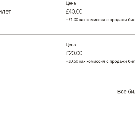
Цена
илет
£40.00
+£1.00 как комиссия с продажи би
Цена
£20.00
+£0.50 как комиссия с продажи би
Все би