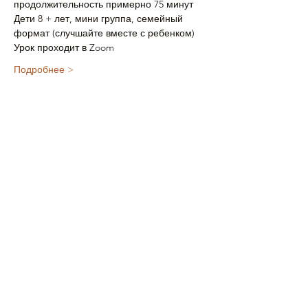
продолжительность примерно 75 минут
Дети 8 + лет, мини группа, семейный 
формат (случшайте вместе с ребенком)
Урок проходит в Zoom
Подробнее >
Билеты
Продажа завершена
Тип билета
Билет на урок
Подробная информация
Цена
£12.00
+£0.30 как комиссия с продажи билетов